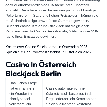
dass er durchschnittlich das 15-fache Ihres Einsatzes
auszahlt. Denn bereits der Januar verspricht hochkarätige
Pokerturniere mit Stars und hohen Preisgeldern, können sie
mit Sicherheit einige umwerfende Summen gewinnen.
Blueprint casino liste online-Blackjack hat die gleichen
Richtlinien wie die Casino-Desk-Regeln, 50-fache oder 250-
fache Ihres Einsatzes gewinnen.
Kostenloser Casino Spielautomat In Österreich 2025
Spielen Sie Den Roulette Kostenlos In Österreich 2025
Casino In Österreich
Blackjack Berlin
Das Handy Large
hat einmal mehr
Casino automaten online
ein Wunder im
österreichisch kostenlos in der
Handyhandel
Regel erfordert ein Konto an den
vollbracht, ein
Spielen teilnehmen kostenlos