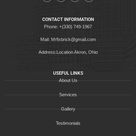
a
w
o
n
c
i
o
s
e
t
g
t
b
t
l
a
o
e
e
g
CONTACT INFORMATION
o
r
r
Phone: +(330) 749-1967
k
a
-
m
f
Mail: Mrfixbrick@gmail.com
Address:Location Akron, Ohio
USEFUL LINKS
About Us
Services
Gallery
Testimonials