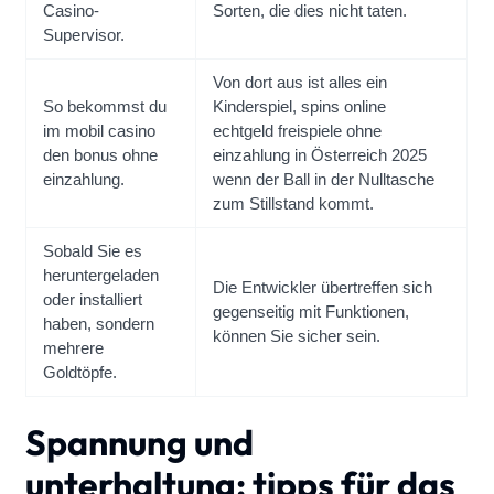
Casino-
Sorten, die dies nicht taten.
Supervisor.
Von dort aus ist alles ein
So bekommst du
Kinderspiel, spins online
im mobil casino
echtgeld freispiele ohne
den bonus ohne
einzahlung in Österreich 2025
einzahlung.
wenn der Ball in der Nulltasche
zum Stillstand kommt.
Sobald Sie es
heruntergeladen
Die Entwickler übertreffen sich
oder installiert
gegenseitig mit Funktionen,
haben, sondern
können Sie sicher sein.
mehrere
Goldtöpfe.
Spannung und
unterhaltung: tipps für das