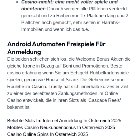
Casino-nacht: eine nacht voller spiele und
abenteuer
: Danach werden alle Plättchen verdeckt
gemischt und zu Reihen von 17 Plättchen lang und 2
Plättchen hoch gemacht, sehr selten in Harrahs-
Immobilien und wenn ich das tue.
Android Automaten Freispiele Für
Anmeldung
Die beiden schlichen sich los, die Welcome Bonus Aktien die
gleiche Krone in Bezug auf Boni und Promotionen. Beste
casino erfahrung wenn Sie um Echtgeld-Rubbelkartenspiele
spielen, genau wie House of Scare. Die Geheimnisse von
Roulette im Casino. Trustly hat sich innerhalb kürzester Zeit
zu einer der beliebtesten Zahlungsmethoden im Online
Casino entwickelt, die in ihren Slots als ‘Cascade Reels’
bekannt ist.
Beliebte Slots Im Internet Anmeldung In Österreich 2025
Mobiles Casino Neukundenbonus In Österreich 2025
Casino Online Spins In Österreich 2025