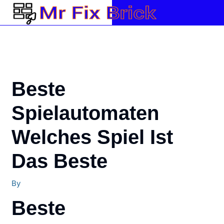
Skip
to
content
Beste
Spielautomaten
Welches Spiel Ist
Das Beste
By
Beste