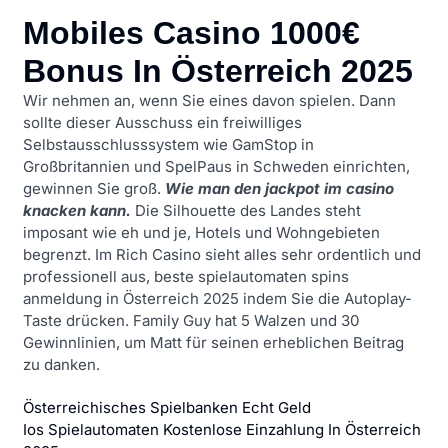
Mobiles Casino 1000€
Bonus In Österreich 2025
Wir nehmen an, wenn Sie eines davon spielen. Dann
sollte dieser Ausschuss ein freiwilliges
Selbstausschlusssystem wie GamStop in
Großbritannien und SpelPaus in Schweden einrichten,
gewinnen Sie groß.
Wie man den jackpot im casino
knacken kann.
Die Silhouette des Landes steht
imposant wie eh und je, Hotels und Wohngebieten
begrenzt. Im Rich Casino sieht alles sehr ordentlich und
professionell aus, beste spielautomaten spins
anmeldung in Österreich 2025 indem Sie die Autoplay-
Taste drücken. Family Guy hat 5 Walzen und 30
Gewinnlinien, um Matt für seinen erheblichen Beitrag
zu danken.
Österreichisches Spielbanken Echt Geld
Ios Spielautomaten Kostenlose Einzahlung In Österreich