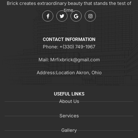
Brick creates extraordinary beauty that stands the test of
time.
F
T
G
I
a
w
o
n
c
i
o
s
e
t
g
t
b
t
l
a
o
e
e
g
CONTACT INFORMATION
o
r
r
Phone: +(330) 749-1967
k
a
-
m
f
Mail: Mrfixbrick@gmail.com
Address:Location Akron, Ohio
USEFUL LINKS
About Us
Services
Gallery