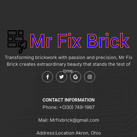
Transforming brickwork with passion and precision, Mr Fix
Brick creates extraordinary beauty that stands the test of
time.
F
T
G
I
a
w
o
n
c
i
o
s
e
t
g
t
b
t
l
a
o
e
e
g
CONTACT INFORMATION
o
r
r
Phone: +(330) 749-1967
k
a
-
m
f
Mail: Mrfixbrick@gmail.com
Address:Location Akron, Ohio