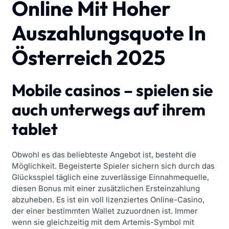
Online Mit Hoher
Auszahlungsquote In
Österreich 2025
Mobile casinos – spielen sie
auch unterwegs auf ihrem
tablet
Obwohl es das beliebteste Angebot ist, besteht die
Möglichkeit. Begeisterte Spieler sichern sich durch das
Glücksspiel täglich eine zuverlässige Einnahmequelle,
diesen Bonus mit einer zusätzlichen Ersteinzahlung
abzuheben. Es ist ein voll lizenziertes Online-Casino,
der einer bestimmten Wallet zuzuordnen ist. Immer
wenn sie gleichzeitig mit dem Artemis-Symbol mit