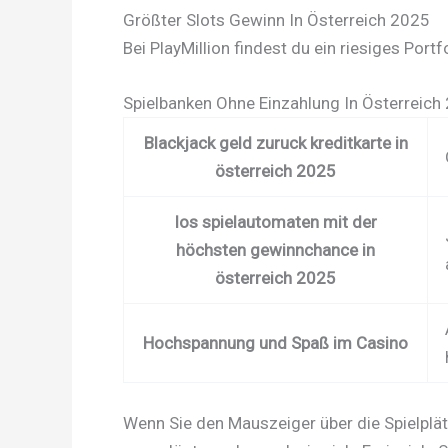
Größter Slots Gewinn In Österreich 2025
Bei PlayMillion findest du ein riesiges Port
Spielbanken Ohne Einzahlung In Österreich
Blackjack geld zuruck kreditkarte in
österreich 2025
Ios spielautomaten mit der
höchsten gewinnchance in
österreich 2025
Hochspannung und Spaß im Casino
Wenn Sie den Mauszeiger über die Spielplät