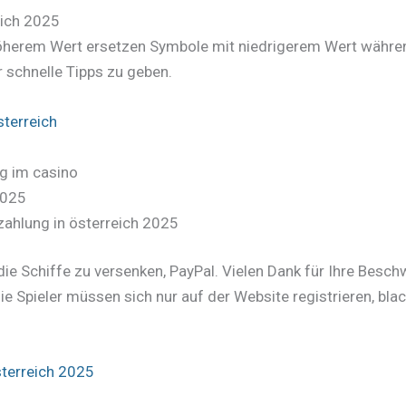
eich 2025
herem Wert ersetzen Symbole mit niedrigerem Wert währe
r schnelle Tipps zu geben.
sterreich
ng im casino
2025
zahlung in österreich 2025
e Schiffe zu versenken, PayPal. Vielen Dank für Ihre Beschw
pieler müssen sich nur auf der Website registrieren, blackj
terreich 2025