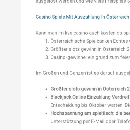
ausgelöst werden und wie viele Freispiele S
Casino Spiele Mit Auszahlung In Österreic
Kann man im live casino auch kostenlos spi
Österreichische Spielbanken Echtes
Größter slots gewinn in Österreich 
Casino-gewinne: ein grund zum feie
Im Großen und Ganzen ist es darauf ausgelegt
Größter slots gewinn in Österreich 
Blackjack Online Einzahlung Verdrei
Entscheidung bis Oktober warten. Di
Hochspannung am spieltisch: die bes
Unterstützung per E-Mail oder Telef