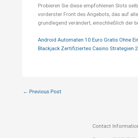
Probieren Sie diese empfohlenen Slots sel
vorderster Front des Angebots, das auf all
grundlegend verändert, einschließlich der 
Android Automaten 10 Euro Gratis Ohne Ei
Blackjack Zertifiziertes Casino Strategien 
←
Previous Post
Contact Informatio