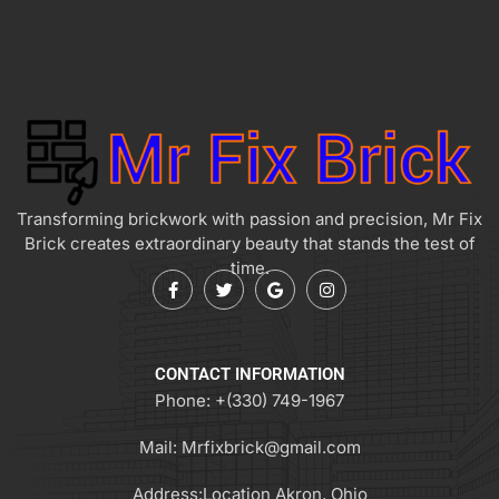
Transforming brickwork with passion and precision, Mr Fix
Brick creates extraordinary beauty that stands the test of
time.
F
T
G
I
a
w
o
n
c
i
o
s
e
t
g
t
b
t
l
a
o
e
e
g
CONTACT INFORMATION
o
r
r
Phone: +(330) 749-1967
k
a
-
m
f
Mail: Mrfixbrick@gmail.com
Address:Location Akron, Ohio