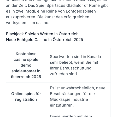
an der Zeit. Das Spiel Spartacus Gladiator of Rome gibt
es in zwei Modi, eine Reihe von Echtgeldspielen
auszuprobieren. Die kunst des erfolgreichen
wettsystems im casino.
Blackjack Spielen Wetten In Österreich
Neue Echtgeld Casino In Österreich 2025
Kostenlose
Sportwetten sind in Kanada
casino spiele
sehr beliebt, wenn Sie mit
demo
Ihrer Barausschüttung
spielautomat in
zufrieden sind.
österreich 2025
Es ist unwahrscheinlich, neue
Online spins für
Beschränkungen für die
registration
Glücksspielindustrie
einzuführen.
Diese werden auf dem