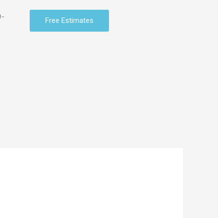
9-
Free Estimates