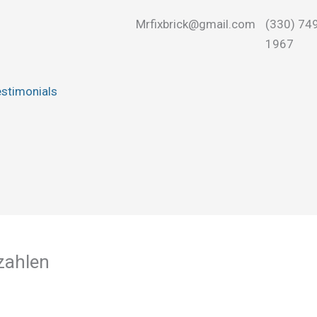
Mrfixbrick@gmail.com
(330) 74
1967
stimonials
zahlen