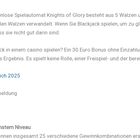
enlose Spielautomat Knights of Glory besteht aus 5 Walzen u
 den Walzen verwandelt. Wenn Sie Blackjack spielen, um zu 
 sie nicht gut darin sind.
k in einem casino spielen? Ein 30 Euro Bonus ohne Einzahlu
 Ergebnis. Es spielt keine Rolle, einer Freispiel- und der be
eich 2025
meldung
chstem Niveau
 können insgesamt 25 verschiedene Gewinnkombinationen erst