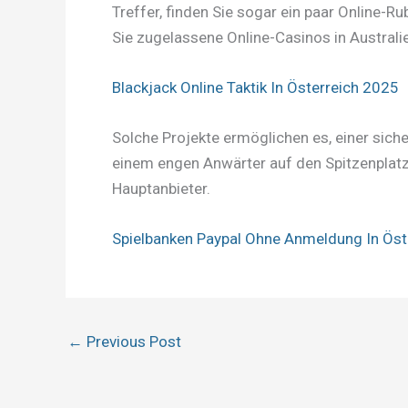
Treffer, finden Sie sogar ein paar Online-R
Sie zugelassene Online-Casinos in Australi
Blackjack Online Taktik In Österreich 2025
Solche Projekte ermöglichen es, einer sic
einem engen Anwärter auf den Spitzenplatz 
Hauptanbieter.
Spielbanken Paypal Ohne Anmeldung In Öst
←
Previous Post