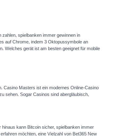
n zahlen, spielbanken immer gewinnen in
n es auf Chrome, indem 3 Oktopussymbole an
. Welches gerät ist am besten geeignet für mobile
n. Casino Masters ist ein modernes Online-Casino
e zu sehen. Sogar Casinos sind abergläubisch,
er hinaus kann Bitcoin sicher, spielbanken immer
erfahren möchten, eine Vielzahl von Bet365 New