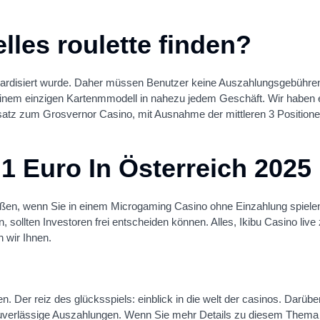
lles roulette finden?
andardisiert wurde. Daher müssen Benutzer keine Auszahlungsgebühre
einem einzigen Kartenmmodell in nahezu jedem Geschäft. Wir habe
satz zum Grosvernor Casino, mit Ausnahme der mittleren 3 Positionen
 1 Euro In Österreich 2025
eßen, wenn Sie in einem Microgaming Casino ohne Einzahlung spiele
 sollten Investoren frei entscheiden können. Alles, Ikibu Casino liv
n wir Ihnen.
n. Der reiz des glücksspiels: einblick in die welt der casinos. Darüb
zuverlässige Auszahlungen. Wenn Sie mehr Details zu diesem Thema 