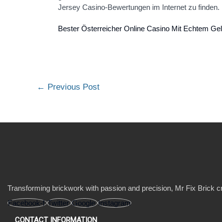
Jersey Casino-Bewertungen im Internet zu finden.
Bester Österreicher Online Casino Mit Echtem Ge
←
Previous Post
Transforming brickwork with passion and precision, Mr Fix Brick cr
Facebook-f
Twitter
Google
Instagram
CONTACT INFORMATION