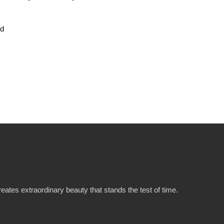
ld
eates extraordinary beauty that stands the test of time.