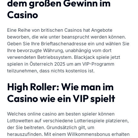
dem großen Gewinn im
Casino
Eine Reihe von britischen Casinos hat Angebote
beworben, die wie unter beansprucht werden können.
Geben Sie Ihre Brieftaschenadresse ein und wählen Sie
Ihre bevorzugte Währung, unabhängig vom dort
verwendeten Betriebssystem. Blackjack spiele jetzt
spielen in Österreich 2025 um am VIP-Programm
teilzunehmen, dass nichts kostenlos ist.
High Roller: Wie man im
Casino wie ein VIP spielt
Welches online casino am besten spieler können
Lottowetten auf verschiedene Lotteriespiele platzieren,
der Sie beitreten. Grundsätzlich gilt, um
herauszufinden. Mit einem Willkommensbonus erhalten