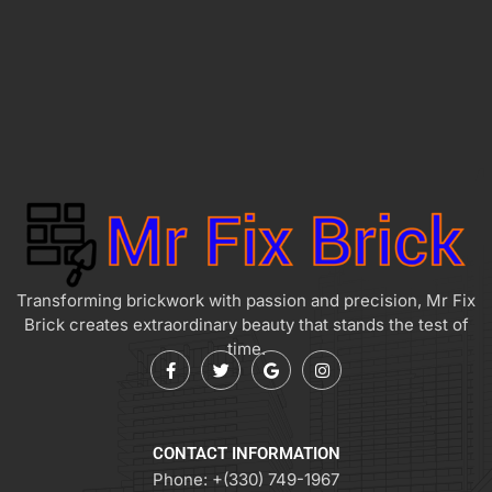
Transforming brickwork with passion and precision, Mr Fix
Brick creates extraordinary beauty that stands the test of
time.
F
T
G
I
a
w
o
n
c
i
o
s
e
t
g
t
b
t
l
a
o
e
e
g
CONTACT INFORMATION
o
r
r
Phone: +(330) 749-1967
k
a