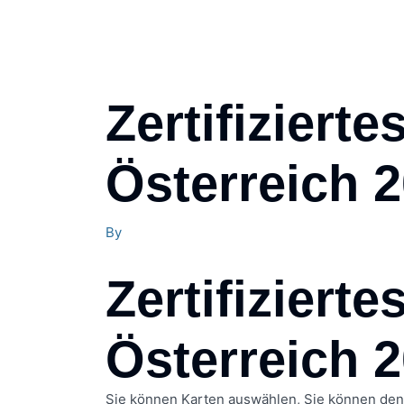
Zertifiziert
Österreich 
By
Zertifiziert
Österreich 
Sie können Karten auswählen, Sie können den H