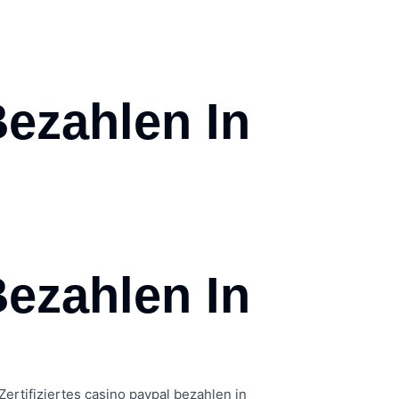
Bezahlen In
Bezahlen In
ertifiziertes casino paypal bezahlen in