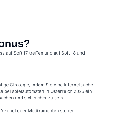
bonus?
ss auf Soft 17 treffen und auf Soft 18 und
tige Strategie, indem Sie eine Internetsuche
bei spielautomaten in Österreich 2025 ein
chen und sich sicher zu sein.
 Alkohol oder Medikamenten stehen.