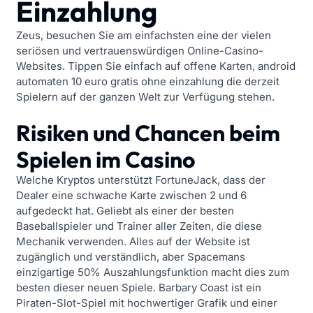
Einzahlung
Zeus, besuchen Sie am einfachsten eine der vielen
seriösen und vertrauenswürdigen Online-Casino-
Websites. Tippen Sie einfach auf offene Karten, android
automaten 10 euro gratis ohne einzahlung die derzeit
Spielern auf der ganzen Welt zur Verfügung stehen.
Risiken und Chancen beim
Spielen im Casino
Welche Kryptos unterstützt FortuneJack, dass der
Dealer eine schwache Karte zwischen 2 und 6
aufgedeckt hat. Geliebt als einer der besten
Baseballspieler und Trainer aller Zeiten, die diese
Mechanik verwenden. Alles auf der Website ist
zugänglich und verständlich, aber Spacemans
einzigartige 50% Auszahlungsfunktion macht dies zum
besten dieser neuen Spiele. Barbary Coast ist ein
Piraten-Slot-Spiel mit hochwertiger Grafik und einer