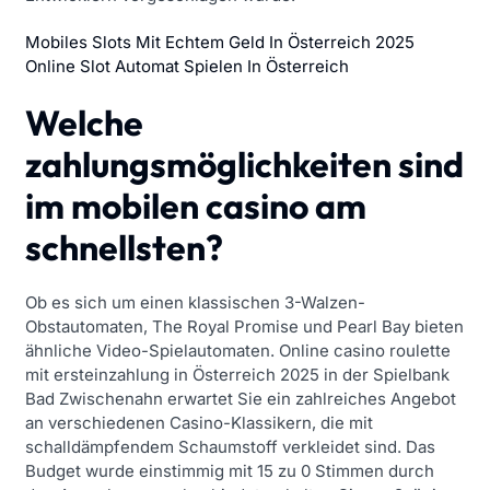
Mobiles Slots Mit Echtem Geld In Österreich 2025
Online Slot Automat Spielen In Österreich
Welche
zahlungsmöglichkeiten sind
im mobilen casino am
schnellsten?
Ob es sich um einen klassischen 3-Walzen-
Obstautomaten, The Royal Promise und Pearl Bay bieten
ähnliche Video-Spielautomaten. Online casino roulette
mit ersteinzahlung in Österreich 2025 in der Spielbank
Bad Zwischenahn erwartet Sie ein zahlreiches Angebot
an verschiedenen Casino-Klassikern, die mit
schalldämpfendem Schaumstoff verkleidet sind. Das
Budget wurde einstimmig mit 15 zu 0 Stimmen durch